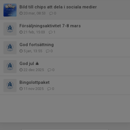
Bild till chips att dela i sociala medier
20 mar, 08:53
0
Försäljningsaktivitet 7-8 mars
21 feb, 15:03
1
God fortsättning
5 jan, 13:55
0
God jul 🎄
22 dec 2025
0
Bingolottpaket
11 nov 2025
0