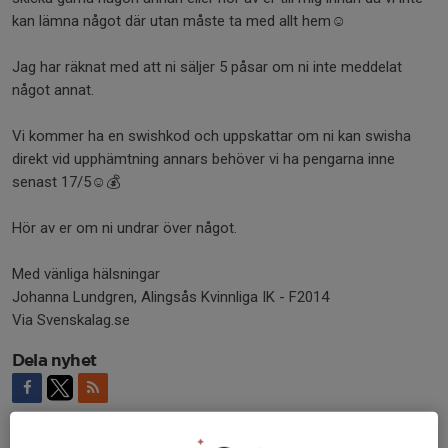
kan lämna något där utan måste ta med allt hem☺️
Jag har räknat med att ni säljer 5 påsar om ni inte meddelat
något annat.
Vi kommer ha en swishkod och uppskattar om ni kan swisha
direkt vid upphämtning annars behöver vi ha pengarna inne
senast 17/5☺️💰
Hör av er om ni undrar över något.
Med vänliga hälsningar
Johanna Lundgren, Alingsås Kvinnliga IK - F2014
Via Svenskalag.se
Dela nyhet