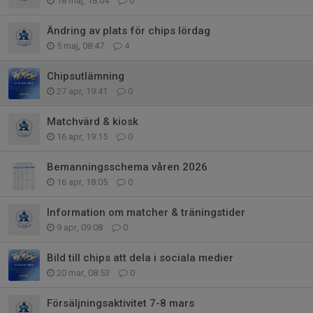
18 maj, 18:04
0
Ändring av plats för chips lördag
5 maj, 08:47
4
Chipsutlämning
27 apr, 19:41
0
Matchvärd & kiosk
16 apr, 19:15
0
Bemanningsschema våren 2026
16 apr, 18:05
0
Information om matcher & träningstider
9 apr, 09:08
0
Bild till chips att dela i sociala medier
20 mar, 08:53
0
Försäljningsaktivitet 7-8 mars