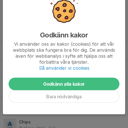
Kommentarer
Godkänn kakor
Tidigare nyheter
Vi använder oss av kakor (cookies) för att vår
Beskrivning av uppdrag
webbplats ska fungera bra för dig. De används
Igår, 16:50
0
även för webbanalys i syfte att hjälpa oss att
förbättra våra tjänster.
Bemanningsschema höst 2026
Så använder vi cookies
Igår, 16:49
0
Godkänn alla kakor
Alingsås Sommarcup 8-9 augusti
3 aug, 21:10
0
Bara nödvändiga
Sommarlov
9 jul, 12:50
0
Chips