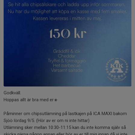
Godkväll.
Hoppas allt är bra med er☀️
Påminner om chipsutlämning på lastkajen på ICA MAXI bakom
Sjöö lördag 9/5. (Hör av er om ni inte hittar)
Utlämning sker mellan 10:30-11:15 kan du inte komma själv så
skicka gärna någon annan eller hör av er till mig innan då vi inte