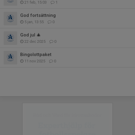
21 feb, 15:03
1
God fortsättning
5 jan, 13:55
0
God jul 🎄
22 dec 2025
0
Bingolottpaket
11 nov 2025
0