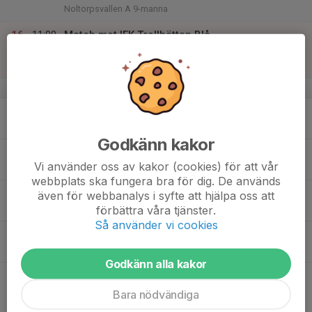
Noltorpsvallen A 9-manna
16
11:00
Match mot IFK Trollhättan Blå
13:00
Sön
Flickor Div 6 Vänersborg
Kamratgårdens IP C-plan
v.34
17
Mån
Godkänn kakor
18
17:30
Träning BARA 1 timme!
Vi använder oss av kakor (cookies) för att vår
18:30
Tis
Noltorpsvallen A
webbplats ska fungera bra för dig. De används
19
även för webbanalys i syfte att hjälpa oss att
Ons
förbättra våra tjänster.
Så använder vi cookies
20
17:30
Träning
19:00
Tor
Noltorpsvallen A
Godkänn alla kakor
21
18:30
Match mot Skogsbygdens IF
19:30
Fre
Flickor Div 6 Alingsås
Bara nödvändiga
Noltorpsvallen C