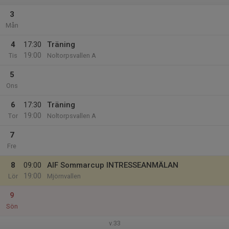
3
Mån
4
17:30
Träning
19:00
Tis
Noltorpsvallen A
5
Ons
6
17:30
Träning
19:00
Tor
Noltorpsvallen A
7
Fre
8
09:00
AIF Sommarcup INTRESSEANMÄLAN
19:00
Lör
Mjörnvallen
9
Sön
v.33