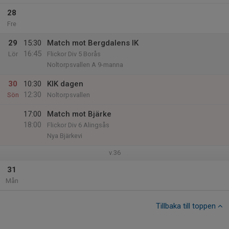
28
Fre
29
15:30
Match mot Bergdalens IK
16:45
Lör
Flickor Div 5 Borås
Noltorpsvallen A 9-manna
30
10:30
KIK dagen
12:30
Sön
Noltorpsvallen
17:00
Match mot Bjärke
18:00
Flickor Div 6 Alingsås
Nya Bjärkevi
v.36
31
Mån
Tillbaka till toppen