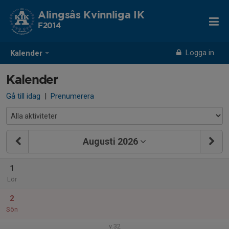
Alingsås Kvinnliga IK
F2014
Logga in
Kalender
Kalender
Gå till idag
|
Prenumerera
Augusti 2026
1
Lör
2
Sön
v.32