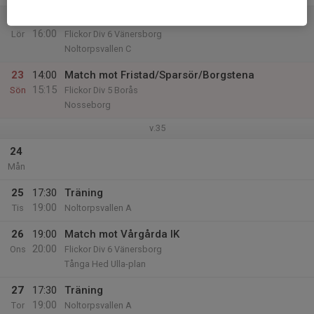
22
14:00
Match mot Åsaka SK
16:00
Lör
Flickor Div 6 Vänersborg
Noltorpsvallen C
23
14:00
Match mot Fristad/Sparsör/Borgstena
15:15
Sön
Flickor Div 5 Borås
Nosseborg
v.35
24
Mån
25
17:30
Träning
19:00
Tis
Noltorpsvallen A
26
19:00
Match mot Vårgårda IK
20:00
Ons
Flickor Div 6 Vänersborg
Tånga Hed Ulla-plan
27
17:30
Träning
19:00
Tor
Noltorpsvallen A