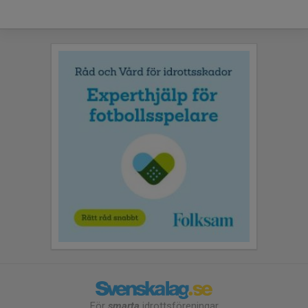
För
smarta
idrottsföreningar