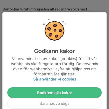
Därför har vi fått möjligheten att redan från och med...
Läs mer
Avslutning & föräldramatch
8 dec 2025
0 kommentarer
Hej!
Godkänn kakor
På söndag är det avslutning och den årliga föräldramatchen! Vi
hoppas att så många som möjligt kan delta, vi vet att tjejerna är
Vi använder oss av kakor (cookies) för att vår
laddade i all fall!
webbplats ska fungera bra för dig. De används
även för webbanalys i syfte att hjälpa oss att
Vi kommer att bjuda på fika och vi hoppas att ni kommer bjuda
förbättra våra tjänster.
Så använder vi cookies
på...
Läs mer
Godkänn alla kakor
Tomteparaden, söndag 30 november
Bara nödvändiga
12 nov 2025
0 kommentarer