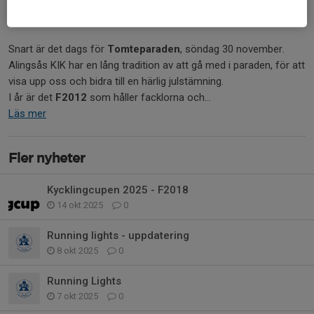
Hej!
Snart är det dags för
Tomteparaden
, söndag 30 november.
Alingsås KIK har en lång tradition av att gå med i paraden, för att
visa upp oss och bidra till en härlig julstämning.
I år är det
F2012
som håller facklorna och...
Läs mer
Fler nyheter
Kycklingcupen 2025 - F2018
14 okt 2025
0
Running lights - uppdatering
8 okt 2025
0
Running Lights
7 okt 2025
0