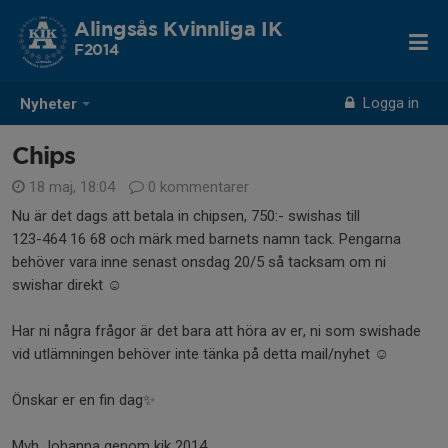
Alingsås Kvinnliga IK
F2014
Logga in
Nyheter
Chips
18 maj, 18:04
0 kommentarer
Nu är det dags att betala in chipsen, 750:- swishas till
123-464 16 68 och märk med barnets namn tack. Pengarna
behöver vara inne senast onsdag 20/5 så tacksam om ni
swishar direkt ☺️
Har ni några frågor är det bara att höra av er, ni som swishade
vid utlämningen behöver inte tänka på detta mail/nyhet ☺️
Önskar er en fin dag✨
Mvh Johanna genom kik 2014