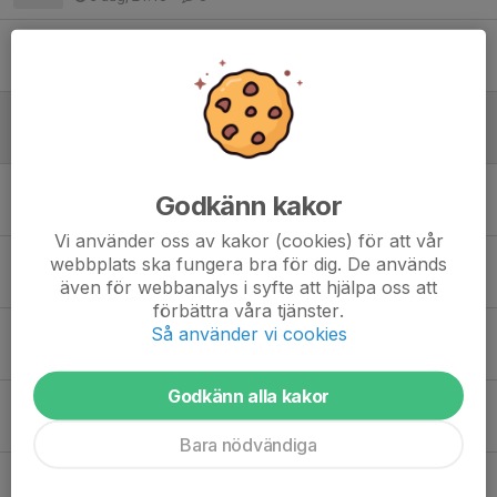
Sommarlov
9 jul, 12:50
0
Chips
18 maj, 18:04
0
Ändring av plats för chips lördag
Godkänn kakor
5 maj, 08:47
4
Vi använder oss av kakor (cookies) för att vår
Chipsutlämning
webbplats ska fungera bra för dig. De används
även för webbanalys i syfte att hjälpa oss att
27 apr, 19:41
0
förbättra våra tjänster.
Så använder vi cookies
Matchvärd & kiosk
16 apr, 19:15
0
Godkänn alla kakor
Bemanningsschema våren 2026
16 apr, 18:05
0
Bara nödvändiga
Information om matcher & träningstider