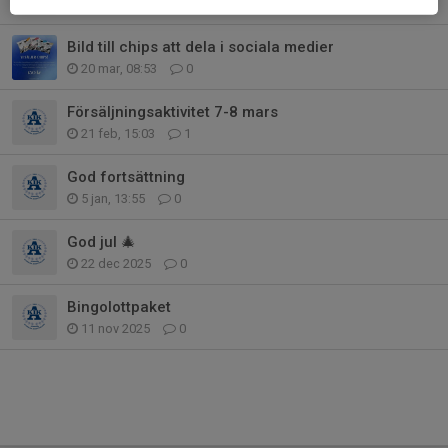
9 apr, 09:08
0
Bild till chips att dela i sociala medier
20 mar, 08:53
0
Försäljningsaktivitet 7-8 mars
21 feb, 15:03
1
God fortsättning
5 jan, 13:55
0
God jul 🎄
22 dec 2025
0
Bingolottpaket
11 nov 2025
0