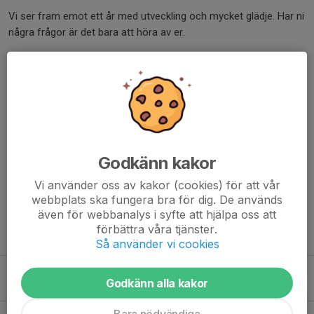
Vi ser fram emot ett år med utveckling och mycket glädje. Har ni
några frågor är det bara att höra av er.
MVH/Ledarna
Dela nyhet
Godkänn kakor
Kommentarer
Vi använder oss av kakor (cookies) för att vår
webbplats ska fungera bra för dig. De används
även för webbanalys i syfte att hjälpa oss att
förbättra våra tjänster.
Tidigare nyheter
Så använder vi cookies
Beskrivning av uppdrag
Godkänn alla kakor
5 aug, 16:50
0
Bara nödvändiga