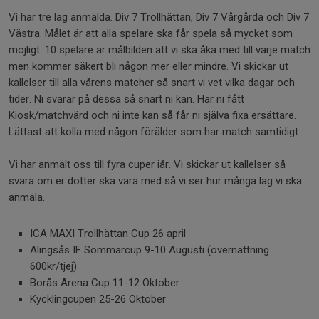
Vi har tre lag anmälda. Div 7 Trollhättan, Div 7 Vårgårda och Div 7
Västra. Målet är att alla spelare ska får spela så mycket som
möjligt. 10 spelare är målbilden att vi ska åka med till varje match
men kommer säkert bli någon mer eller mindre. Vi skickar ut
kallelser till alla vårens matcher så snart vi vet vilka dagar och
tider. Ni svarar på dessa så snart ni kan. Har ni fått
Kiosk/matchvärd och ni inte kan så får ni själva fixa ersättare.
Lättast att kolla med någon förälder som har match samtidigt.
Vi har anmält oss till fyra cuper iår. Vi skickar ut kallelser så
svara om er dotter ska vara med så vi ser hur många lag vi ska
anmäla.
ICA MAXI Trollhättan Cup 26 april
Alingsås IF Sommarcup 9-10 Augusti (övernattning
600kr/tjej)
Borås Arena Cup 11-12 Oktober
Kycklingcupen 25-26 Oktober