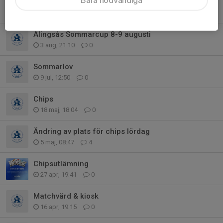
Bemanningsschema höst 2026
5 aug, 16:49
0
Alingsås Sommarcup 8-9 augusti
3 aug, 21:10
0
Sommarlov
9 jul, 12:50
0
Chips
18 maj, 18:04
0
Ändring av plats för chips lördag
5 maj, 08:47
4
Chipsutlämning
27 apr, 19:41
0
Matchvärd & kiosk
16 apr, 19:15
0