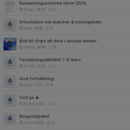
Bemanningsschema våren 2026
16 apr, 18:05
0
Information om matcher & träningstider
9 apr, 09:08
0
Bild till chips att dela i sociala medier
20 mar, 08:53
0
Försäljningsaktivitet 7-8 mars
21 feb, 15:03
1
God fortsättning
5 jan, 13:55
0
God jul 🎄
22 dec 2025
0
Bingolottpaket
11 nov 2025
0