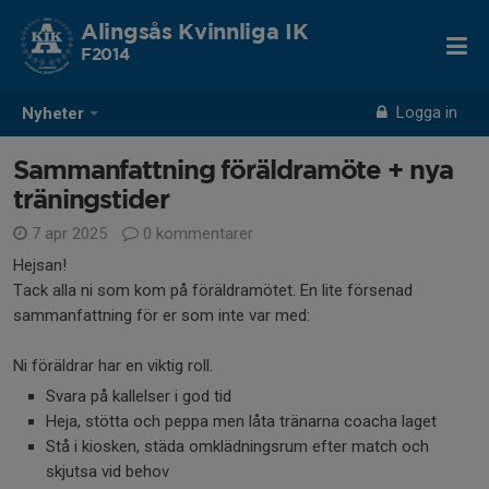
Alingsås Kvinnliga IK
F2014
Logga in
Nyheter
Sammanfattning föräldramöte + nya
träningstider
7 apr 2025
0 kommentarer
Hejsan!
Tack alla ni som kom på föräldramötet. En lite försenad
sammanfattning för er som inte var med:
Ni föräldrar har en viktig roll.
Svara på kallelser i god tid
Heja, stötta och peppa men låta tränarna coacha laget
Stå i kiosken, städa omklädningsrum efter match och
skjutsa vid behov