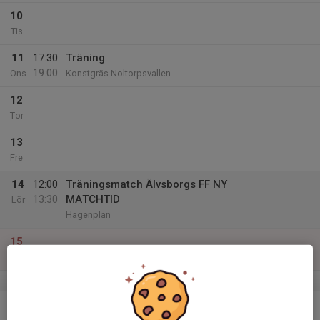
10
Tis
11
17:30
Träning
19:00
Ons
Konstgräs Noltorpsvallen
12
Tor
13
Fre
14
12:00
Träningsmatch Älvsborgs FF NY
13:30
MATCHTID
Lör
Hagenplan
15
Sön
v.12
16
17:00
Träning
18:30
Mån
Konstgräs Noltorpsvallen