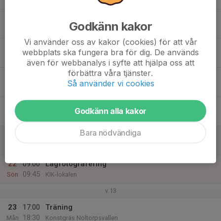
17
Godkänn kakor
Tis
Vi använder oss av kakor (cookies) för att vår
18
17:30
Träning
webbplats ska fungera bra för dig. De används
19:00
Ons
Konstgräs Noltorpsvallen
även för webbanalys i syfte att hjälpa oss att
förbättra våra tjänster.
19
Så använder vi cookies
Tor
20
Godkänn alla kakor
Fre
Bara nödvändiga
21
13:00
Träningsmatch Lerum IS
14:30
Lör
Konstgräs Noltorpsvallen
22
09:00
Lagfotografering
09:45
Sön
KIK-lokalen
v.13
23
17:00
Träning
18:30
Mån
Konstgräs Noltorpsvallen