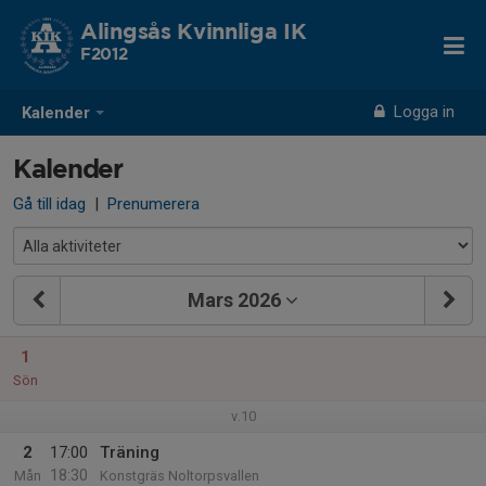
Alingsås Kvinnliga IK
F2012
Logga in
Kalender
Kalender
Gå till idag
|
Prenumerera
Mars 2026
1
Sön
v.10
2
17:00
Träning
18:30
Mån
Konstgräs Noltorpsvallen