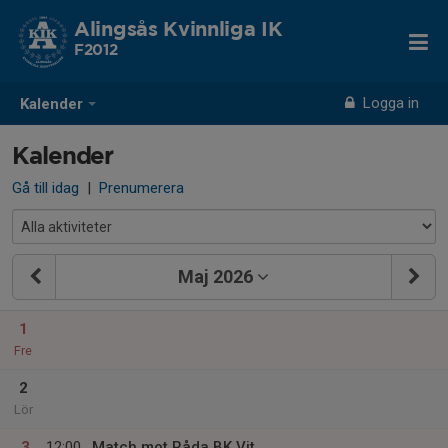
Alingsås Kvinnliga IK
F2012
Logga in
Kalender
Kalender
Gå till idag
|
Prenumerera
Maj 2026
1
Fre
2
Lör
3
12:00
Match mot Råda BK Vit