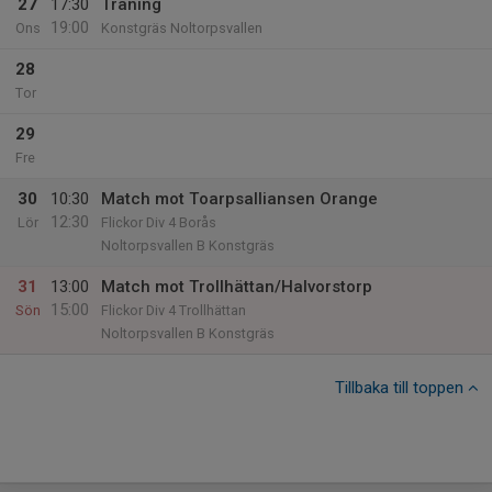
27
17:30
Träning
19:00
Ons
Konstgräs Noltorpsvallen
28
Tor
29
Fre
30
10:30
Match mot Toarpsalliansen Orange
12:30
Lör
Flickor Div 4 Borås
Noltorpsvallen B Konstgräs
31
13:00
Match mot Trollhättan/Halvorstorp
15:00
Sön
Flickor Div 4 Trollhättan
Noltorpsvallen B Konstgräs
Tillbaka till toppen