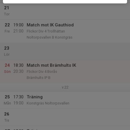
21
Tor
22
19:00
Match mot IK Gauthiod
21:00
Fre
Flickor Div 4 Trollhättan
Noltorpsvallen B Konstgräs
23
Lör
24
18:30
Match mot Brämhults IK
20:30
Sön
Flickor Div 4 Borås
Brämhults IP B
v.22
25
17:30
Träning
19:00
Mån
Konstgräs Noltorpsvallen
26
Tis