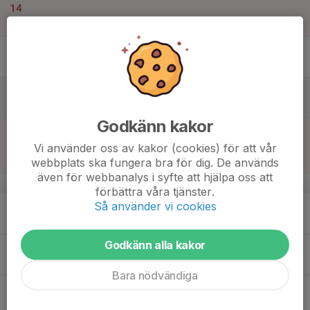
14
Tor
15
Fre
16
Lör
Godkänn kakor
17
13:00
Match mot Ulricehamns IFK Svart
15:00
Sön
Flickor Div 4 Borås
Vi använder oss av kakor (cookies) för att vår
Noltorpsvallen B Konstgräs
webbplats ska fungera bra för dig. De används
även för webbanalys i syfte att hjälpa oss att
v.21
förbättra våra tjänster.
Så använder vi cookies
18
17:30
Träning
19:00
Mån
Konstgräs Noltorpsvallen
Godkänn alla kakor
19
Tis
Bara nödvändiga
20
17:30
Träning
19:00
Ons
Noltorpsvallen B Konstgräs