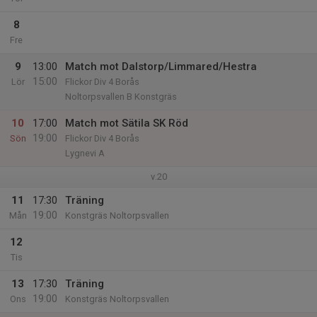
8
Fre
9
13:00
Match mot Dalstorp/Limmared/Hestra
15:00
Lör
Flickor Div 4 Borås
Noltorpsvallen B Konstgräs
10
17:00
Match mot Sätila SK Röd
19:00
Sön
Flickor Div 4 Borås
Lygnevi A
v.20
11
17:30
Träning
19:00
Mån
Konstgräs Noltorpsvallen
12
Tis
13
17:30
Träning
19:00
Ons
Konstgräs Noltorpsvallen