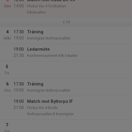
14:00
Sön
Flickor Div 4 Trollhättan
Rådavallen
v.19
4
17:30
Träning
19:00
Mån
Konstgräs Noltorpsvallen
19:00
Ledarmöte
21:30
Konferensrummet KIK-lokalen
5
Tis
6
17:30
Träning
19:00
Ons
Konstgräs Noltorpsvallen
19:00
Match mot Byttorps IF
21:00
Flickor Div 4 Borås
Noltorpsvallen B Konstgräs
7
Tor