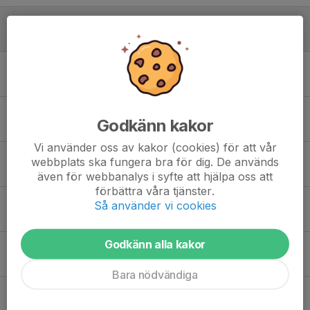
Avslutning & föräldramatch
8 dec 2025
0
Tomteparaden, söndag 30 november
12 nov 2025
0
Kycklingcupen 2025 - F2018
Godkänn kakor
14 okt 2025
0
Vi använder oss av kakor (cookies) för att vår
Running lights - uppdatering
webbplats ska fungera bra för dig. De används
8 okt 2025
0
även för webbanalys i syfte att hjälpa oss att
förbättra våra tjänster.
Running Lights
Så använder vi cookies
7 okt 2025
0
Godkänn alla kakor
Föreningsdag på Vimpeln 4 oktober
20 sep 2025
0
Bara nödvändiga
Bollflickor 4 oktober
20 sep 2025
0