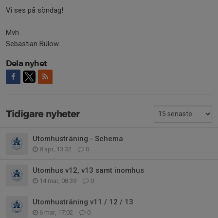
Vi ses på söndag!
Mvh
Sebastian Bülow
Dela nyhet
Tidigare nyheter
Utomhusträning - Schema
8 apr, 13:32
0
Utomhus v12, v13 samt inomhus
14 mar, 08:39
0
Utomhusträning v11 / 12 / 13
6 mar, 17:02
0