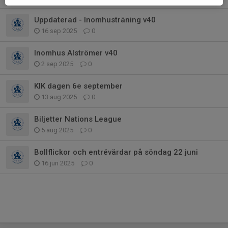
Uppdaterad - Inomhusträning v40
16 sep 2025
0
Inomhus Alströmer v40
2 sep 2025
0
KIK dagen 6e september
13 aug 2025
0
Biljetter Nations League
5 aug 2025
0
Bollflickor och entrévärdar på söndag 22 juni
16 jun 2025
0