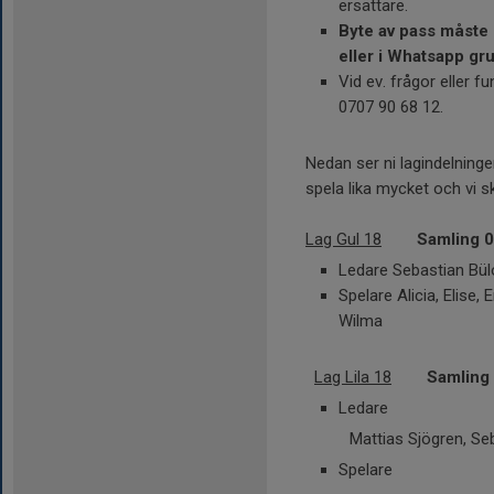
ersättare.
Byte av pass måste
eller i Whatsapp gr
Vid ev. frågor eller f
0707 90 68 12.
Nedan ser ni lagindelning
spela lika mycket och vi s
Lag Gul 18
Samling 0
Ledare Sebastian Bülo
Spelare Alicia, Elise,
Wilma
Lag Lila 18
Samling
Ledare
Mattias Sjögren, Sebas
Spelare