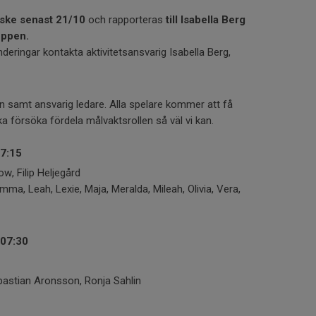
 ske senast 21/10
och rapporteras
till Isabella Berg
uppen.
underingar kontakta aktivitetsansvarig Isabella Berg,
en samt ansvarig ledare. Alla spelare kommer att få
ka försöka fördela målvaktsrollen så väl vi kan.
7:15
w, Filip Heljegård
 Emma, Leah, Lexie, Maja, Meralda, Mileah, Olivia, Vera,
 07:30
tian Aronsson, Ronja Sahlin