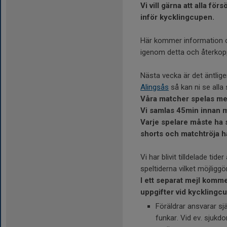
Vi vill gärna att alla f
inför kycklingcupen.
Här kommer information om
igenom detta och återkoppla
Nästa vecka är det äntlig
Alingsås
så kan ni se all
Våra matcher spelas mel
Vi samlas 45min innan m
Varje spelare måste ha 
shorts och matchtröja ha
Vi har blivit tilldelade ti
speltiderna vilket möjliggö
I ett separat mejl kom
uppgifter vid kycklingc
Föräldrar ansvarar sj
funkar. Vid ev. sjukd