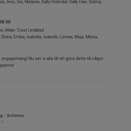
 Ines, Iris, Melanie, Sally Holmdal, Sally Han, Selma,
08:30
n, Malin Trost Lindblad
Elvira, Emilia, Isabella, Isabelle, Linnea, Meja, Minna,
rt engagemang! Nu ser vi alla till att göra detta till något
jejerna!
ng - Schema
0