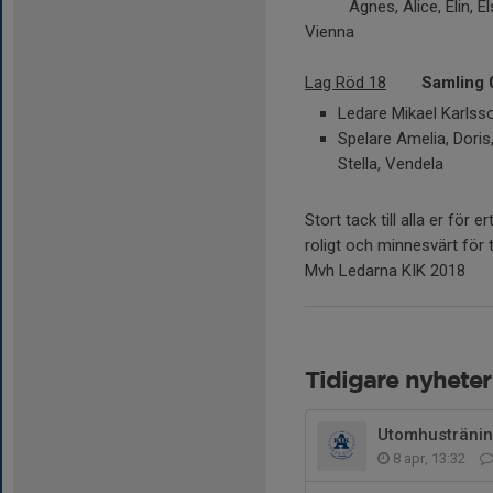
Agnes, Alice, Elin, Elsie,
Vienna
Lag Röd 18
Samling 
Ledare Mikael Karlsso
Spelare Amelia, Doris, 
Stella, Vendela
Stort tack till alla er för e
roligt och minnesvärt för t
Mvh Ledarna KIK 2018
Tidigare nyheter
Utomhusträni
8 apr, 13:32