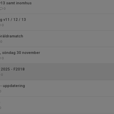
v13 samt inomhus
0
 v11 / 12 / 13
0
föräldramatch
0
, söndag 30 november
0
 2025 - F2018
0
 - uppdatering
0
s
0