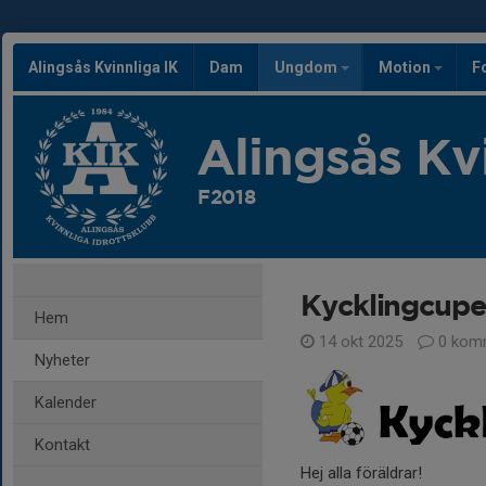
Alingsås Kvinnliga IK
Dam
Ungdom
Motion
F
Alingsås Kv
F2018
Kycklingcupe
Hem
14 okt 2025
0 kom
Nyheter
Kalender
Kontakt
Hej alla föräldrar!