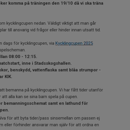
örsöker komma på träningen den 19/10 då vi ska träna
 kycklingcupen nedan. Väldigt viktigt att man går
r till ansvarig vid frågor eller hinder innan utsatt tid.
en dags för kycklingcupen, via
Kycklingcupen 2025
a spelscheman.
lan 08:00 - 12:15.
atchstart, inne i Stadsskogshallen.
skor, benskydd, vattenflaska samt blåa strumpor -
r KIK.
der att bemanna på kycklingcupen. Vi har fått tider utanför
r att alla kan se sina barn spela på cupen.
mer bemanningsschemat samt en lathund för
upen.
älva för att byta tider/pass sinsemellan om passen ej
om eller förhinder ansvarar man själv för att ordna en