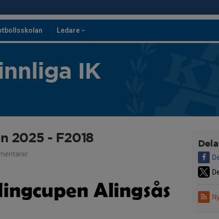
otbollsskolan
Ledare
innliga IK
n 2025 - F2018
Dela
mentarer
De
De
Ny