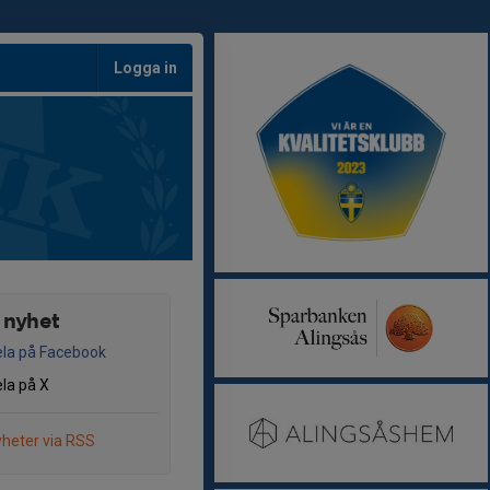
Logga in
 nyhet
la på Facebook
la på X
heter via RSS