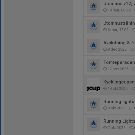
Utomhus v12, 
14 mar, 08:39
Utomhusträning
6 mar, 17:02
Avslutning & 
8 dec 2025
Tomteparaden
12 nov 2025
Kycklingcupen
14 okt 2025
Running lights
8 okt 2025
Running Light
7 okt 2025