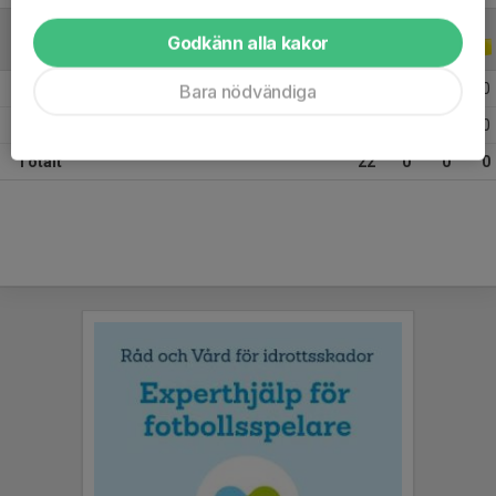
Godkänn alla kakor
ALLA SERIER
ALLA ÅR
2026
3
0
0
0
Bara nödvändiga
2025
19
0
0
0
Totalt
22
0
0
0