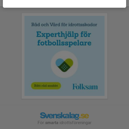
För
smarta
idrottsföreningar