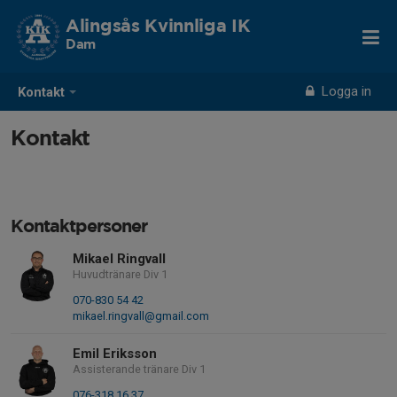
Alingsås Kvinnliga IK
Dam
Logga in
Kontakt
Kontakt
Kontaktpersoner
Mikael Ringvall
Huvudtränare Div 1
070-830 54 42
mikael.ringvall@gmail.com
Emil Eriksson
Assisterande tränare Div 1
076-318 16 37