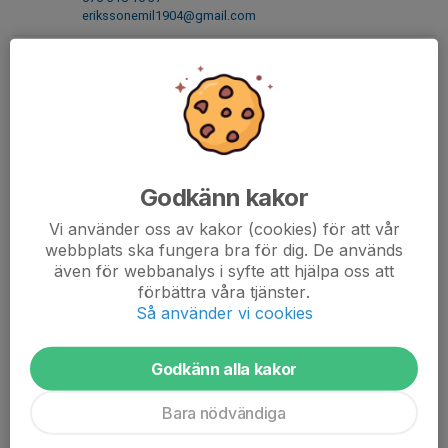
erikssonemil1904@gmail.com
Peter Jonsson
Assisterande tränare Div 1
073-382 42 15
peterjonsson55@hotmail.com
Tessan Heed
Assisterande tränare/Lagledare Div 1
Godkänn kakor
0736-379312
Vi använder oss av kakor (cookies) för att vår
073-637 93 12
webbplats ska fungera bra för dig. De används
therese.heed@alingsas.se
även för webbanalys i syfte att hjälpa oss att
Daniel Horn
förbättra våra tjänster.
Målvaktstränare
Så använder vi cookies
073-337 95 92
daniel@perssonstrateknik.se
Godkänn alla kakor
Bara nödvändiga