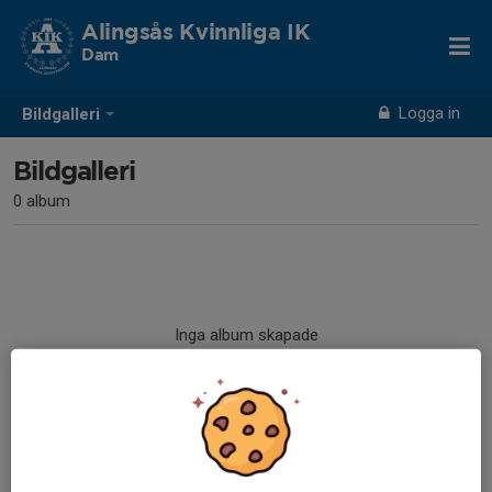
Alingsås Kvinnliga IK
Dam
Logga in
Bildgalleri
Bildgalleri
0 album
Inga album skapade