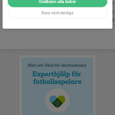
Godkänn alla kakor
2025
24
0
0
0
2024
10
0
0
0
Bara nödvändiga
Totalt
46
0
0
0