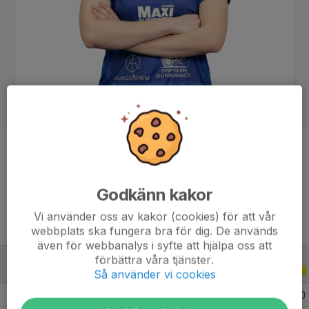
Position
Mittfältare
Ålder
19 år
Godkänn kakor
Vi använder oss av kakor (cookies) för att vår
webbplats ska fungera bra för dig. De används
även för webbanalys i syfte att hjälpa oss att
förbättra våra tjänster.
ALLA SERIER
ALLA ÅR
Så använder vi cookies
2026
12
0
0
0