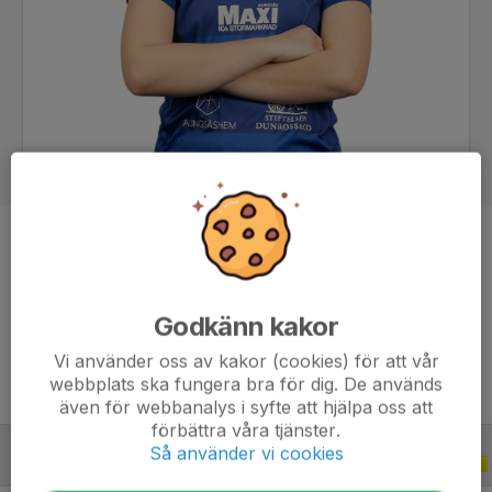
Position
Forward
Ålder
20 år
Tidigare klubbar
Sollebrunns AIK, Alingsås IF
Godkänn kakor
Vi använder oss av kakor (cookies) för att vår
webbplats ska fungera bra för dig. De används
även för webbanalys i syfte att hjälpa oss att
förbättra våra tjänster.
Så använder vi cookies
ALLA SERIER
ALLA ÅR