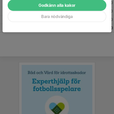
2026
11
0
0
0
Godkänn alla kakor
2025
20
0
0
0
Bara nödvändiga
2024
24
0
0
0
Totalt
55
0
0
0