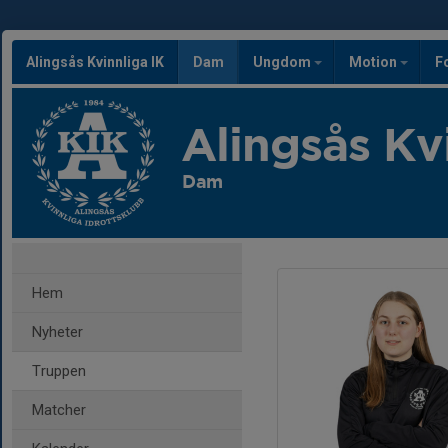
Alingsås Kvinnliga IK
Dam
Ungdom
Motion
F
Alingsås Kv
Dam
Hem
Nyheter
Truppen
Matcher