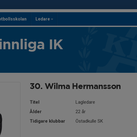
otbollsskolan
Ledare
innliga IK
30. Wilma Hermansson
Titel
Lagledare
Ålder
22 år
Tidigare klubbar
Östadkulle SK