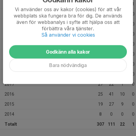
2025
24
6
0
1
Vi använder oss av kakor (cookies) för att vår
2024
22
0
0
0
webbplats ska fungera bra för dig. De används
även för webbanalys i syfte att hjälpa oss att
2023
35
0
0
0
förbättra våra tjänster.
2022
32
0
0
0
Så använder vi cookies
2021
19
3
0
0
Godkänn alla kakor
2020
33
1
0
0
2019
24
4
0
0
Bara nödvändiga
2018
25
7
2
0
2017
27
22
1
0
2016
25
41
10
0
2015
19
27
9
0
2014
8
0
0
0
Totalt
307
111
22
1