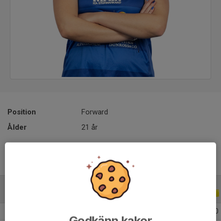
Position
Forward
Ålder
21 år
ALLA SERIER
ALLA ÅR
2026
14
0
0
0
Godkänn kakor