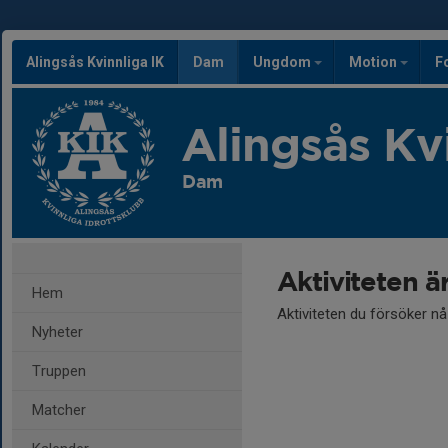
Alingsås Kvinnliga IK
Dam
Ungdom
Motion
F
Alingsås Kv
Dam
Aktiviteten ä
Hem
Aktiviteten du försöker n
Nyheter
Truppen
Matcher