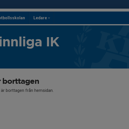
otbollsskolan
Ledare
innliga IK
r borttagen
å är borttagen från hemsidan.