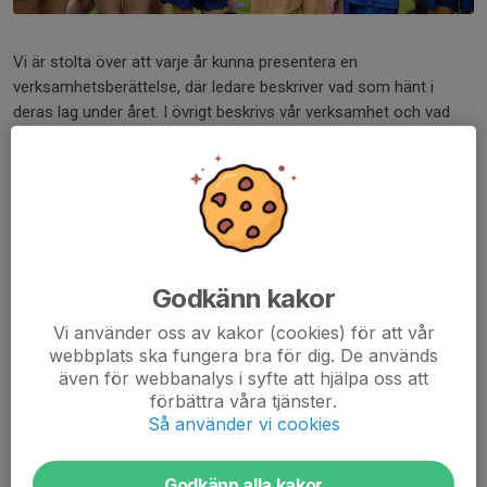
Vi är stolta över att varje år kunna presentera en
verksamhetsberättelse, där ledare beskriver vad som hänt i
deras lag under året. I övrigt beskrivs vår verksamhet och vad
som sker i Alingsås KIK, många fina bilder finns att titta på och
du får en inblick i vad som händer nästkommande år.
Klicka på länken för att läsa verksamhetsberättelsen i PDF-
format.
Verksamhetsberättelse 2024
Godkänn kakor
Verksamhetsberättelse 2023
Vi använder oss av kakor (cookies) för att vår
Verksamhetsberättelse 2022
webbplats ska fungera bra för dig. De används
Verksamhetsberättelse 2021
även för webbanalys i syfte att hjälpa oss att
Verksamhetsberättelse 2020
förbättra våra tjänster.
Verksamhetsberättelse 2019
Så använder vi cookies
Verksamhetsberättelse 2018
Verksamhetsberättelse 2017
Godkänn alla kakor