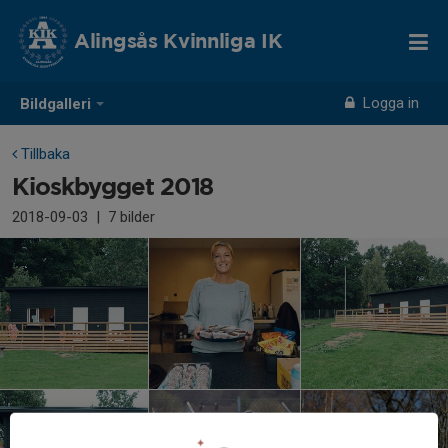
Alingsås Kvinnliga IK
Logga in
Bildgalleri
Tillbaka
Kioskbygget 2018
2018-09-03
|
7 bilder