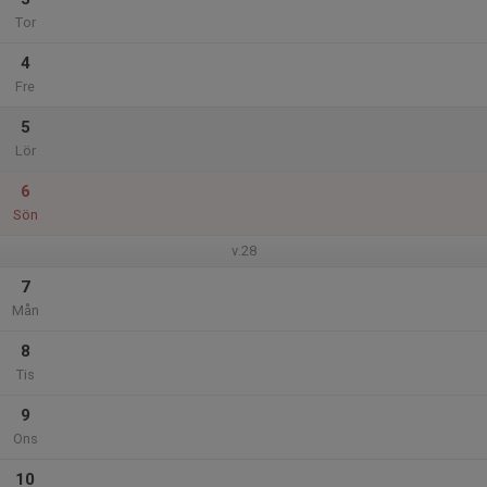
Tor
4
Fre
5
Lör
6
Sön
v.28
7
Mån
8
Tis
9
Ons
10