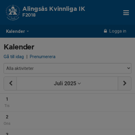
Alingsås Kvinnliga IK
F2018
Logga in
Kalender
Kalender
Gå till idag
|
Prenumerera
Juli 2025
1
Tis
2
Ons
3