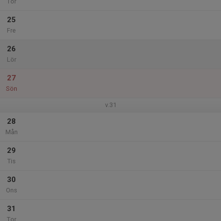
Tor
25
Fre
26
Lör
27
Sön
v.31
28
Mån
29
Tis
30
Ons
31
Tor