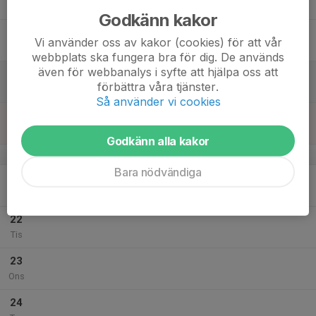
Tor
Godkänn kakor
18
Vi använder oss av kakor (cookies) för att vår
Fre
webbplats ska fungera bra för dig. De används
även för webbanalys i syfte att hjälpa oss att
19
förbättra våra tjänster.
Lör
Så använder vi cookies
20
Sön
Godkänn alla kakor
v.30
Bara nödvändiga
21
Mån
22
Tis
23
Ons
24