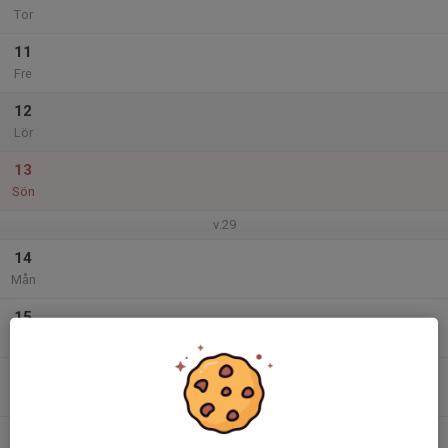
Tor
11
Fre
12
Lör
13
Sön
v.29
14
Mån
15
Tis
16
Ons
17