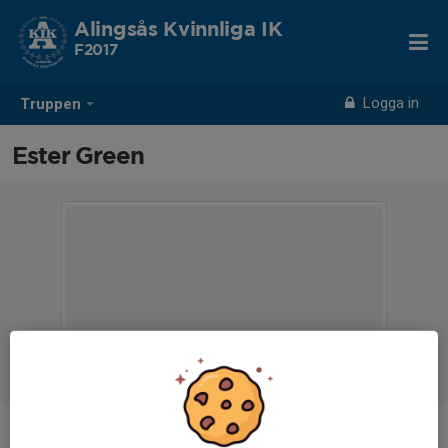
Alingsås Kvinnliga IK
F2017
Logga in
Truppen
Ester Green
Position
-