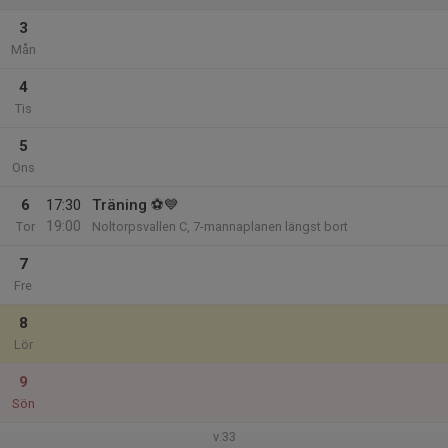
3
Mån
4
Tis
5
Ons
6
17:30
Träning ⚽💙
19:00
Tor
Noltorpsvallen C, 7-mannaplanen längst bort
7
Fre
8
Lör
9
Sön
v.33