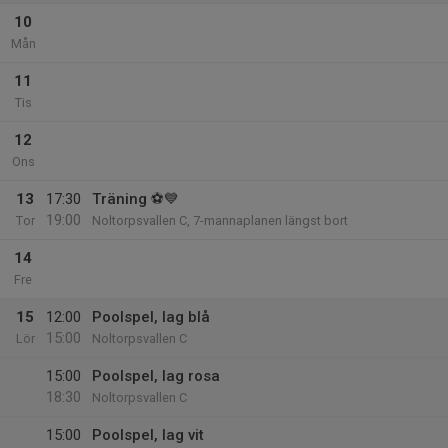
10
Mån
11
Tis
12
Ons
13
17:30
Träning ⚽💙
19:00
Tor
Noltorpsvallen C, 7-mannaplanen längst bort
14
Fre
15
12:00
Poolspel, lag blå
15:00
Lör
Noltorpsvallen C
15:00
Poolspel, lag rosa
18:30
Noltorpsvallen C
15:00
Poolspel, lag vit