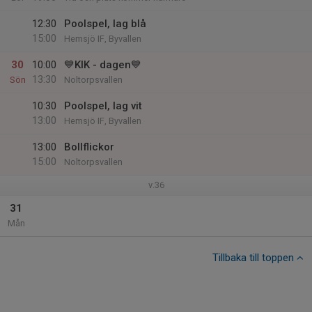
12:30
Poolspel, lag blå
15:00
Hemsjö IF, Byvallen
30
10:00
💙KIK - dagen💙
13:30
Sön
Noltorpsvallen
10:30
Poolspel, lag vit
13:00
Hemsjö IF, Byvallen
13:00
Bollflickor
15:00
Noltorpsvallen
v.36
31
Mån
Tillbaka till toppen