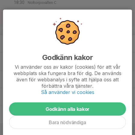
18:30
Noltorpsvallen C
16
Sön
v.34
17
Mån
Godkänn kakor
18
Tis
Vi använder oss av kakor (cookies) för att vår
webbplats ska fungera bra för dig. De används
19
även för webbanalys i syfte att hjälpa oss att
Ons
förbättra våra tjänster.
Så använder vi cookies
20
17:30
Träning ⚽💙
19:00
Tor
Noltorpsvallen C, 7-mannaplanen längst bort
Godkänn alla kakor
21
Fre
Bara nödvändiga
22