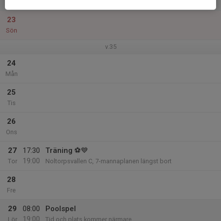
Lör
23
Sön
v.35
24
Mån
25
Tis
26
Ons
27
17:30
Träning ⚽💙
19:00
Tor
Noltorpsvallen C, 7-mannaplanen längst bort
28
Fre
29
08:00
Poolspel
19:00
Lör
Tid och plats kommer närmare