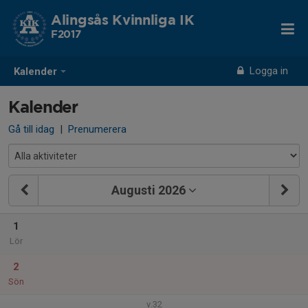
Alingsås Kvinnliga IK
F2017
Logga in
Kalender
Kalender
Gå till idag
|
Prenumerera
Augusti 2026
1
Lör
2
Sön
v.32