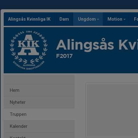
Alingsås Kvinnliga IK
Dam
Ungdom
Motion
F
Alingsås Kv
F2017
Hem
Nyheter
Truppen
Kalender