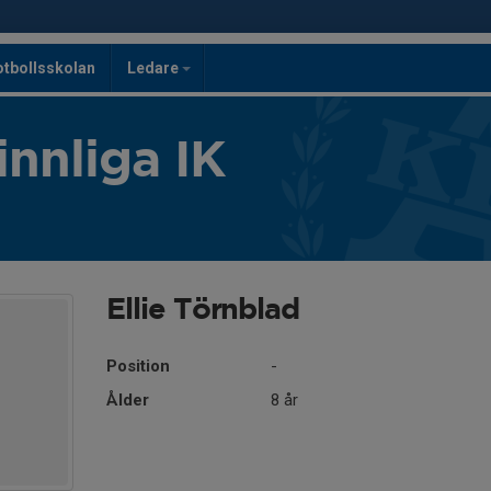
otbollsskolan
Ledare
innliga IK
Ellie Törnblad
Position
-
Ålder
8 år