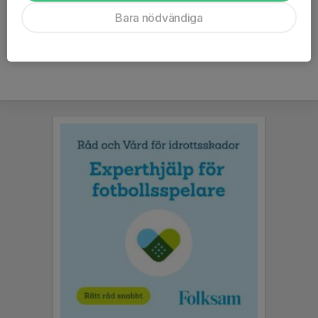
Ålder
9 år
Bara nödvändiga