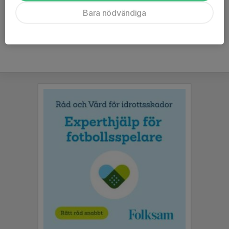
Ålder
9 år
Bara nödvändiga