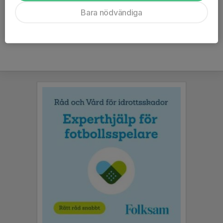
Ålder
9 år
Bara nödvändiga