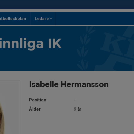
otbollsskolan
Ledare
innliga IK
Isabelle Hermansson
Position
-
Ålder
9 år