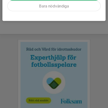
Ålder
9 år
Bara nödvändiga