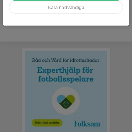
Ålder
14 år
Bara nödvändiga