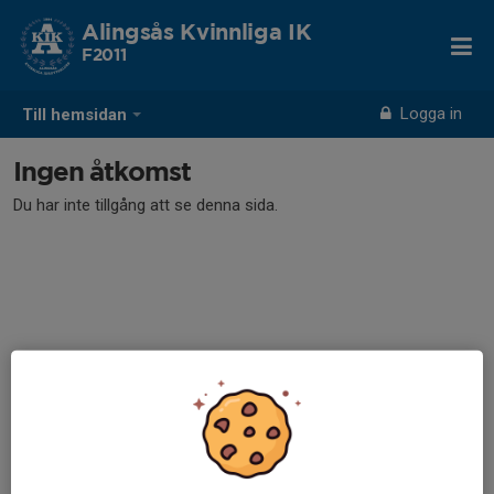
Alingsås Kvinnliga IK
F2011
Logga in
Till hemsidan
Ingen åtkomst
Du har inte tillgång att se denna sida.