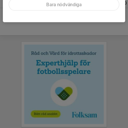
Totalt
73
5
1
0
Bara nödvändiga