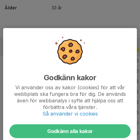
Ålder
33 år
ALLA SERIER
ALLA ÅR
2025
1
0
0
0
2021
8
5
1
0
Godkänn kakor
2020
12
0
0
0
Vi använder oss av kakor (cookies) för att vår
2019
24
0
0
0
webbplats ska fungera bra för dig. De används
även för webbanalys i syfte att hjälpa oss att
2018
16
0
0
0
förbättra våra tjänster.
2017
1
0
0
0
Så använder vi cookies
2016
1
0
0
0
Godkänn alla kakor
2015
10
0
0
0