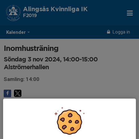
Alingsås Kvinnliga IK
F2019
Logga in
Kalender
Inomhusträning
Söndag 3 nov 2024, 14:00-15:00
Alströmerhallen
Samling: 14:00