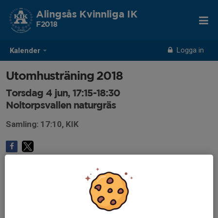
Alingsås Kvinnliga IK
F2018
Logga in
Kalender
Utomhusträning 2018
Torsdag 4 jun, 17:15-18:30
Noltorpsvallen naturgräs
Samling: 17:10, KIK