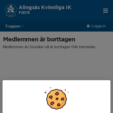
Alingsås Kvinnliga IK
F2015
Logga in
Truppen
Medlemmen är borttagen
Medlemmen du försöker nå är borttagen från hemsidan.