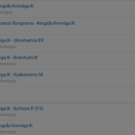
lingsås Kvinnliga IK
onstgräs
parsör/Borgstena - Alingsås Kvinnliga IK
n
iga IK - Ulricehamns IFK
 Konstgräs
iga IK - Brämhults IK
 Konstgräs
liga IK - Rydboholms SK
 Konstgräs
ga IK - Byttorps IF (9:9)
 Konstgräs
ngsås Kvinnliga IK
 Konstgräs