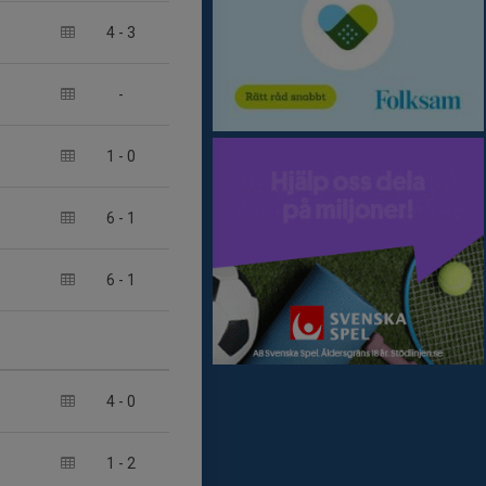
4
-
3
-
1
-
0
6
-
1
6
-
1
4
-
0
1
-
2