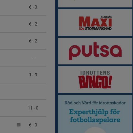
6
-
0
6
-
2
6
-
2
-
1
-
3
11
-
0
6
-
0