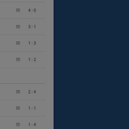
4
-
0
3
-
1
1
-
3
1
-
2
2
-
4
1
-
1
1
-
4