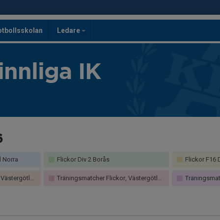
otbollsskolan
Ledare
innliga IK
6
d Norra
Flickor Div 2 Borås
Flickor F16
ästergötland
Träningsmatcher Flickor, Västergötland
Träningsmatch