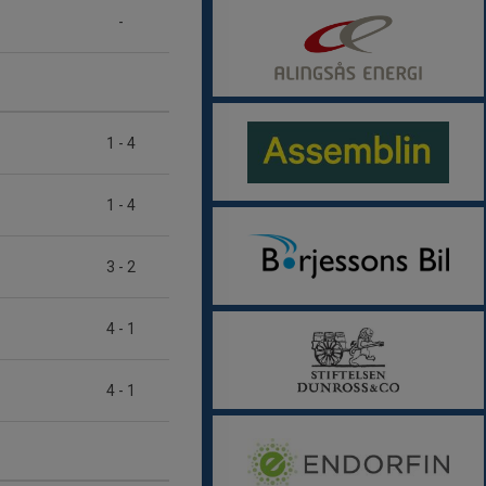
-
1
-
4
1
-
4
3
-
2
4
-
1
4
-
1