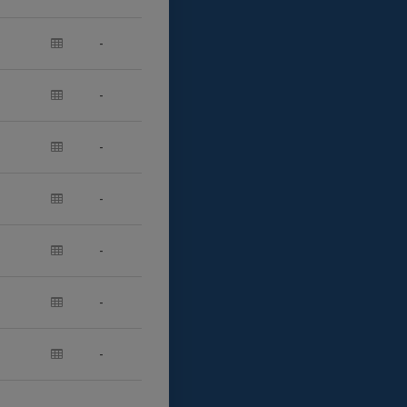
-
-
-
-
-
-
-