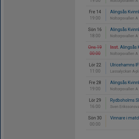
19:00
Noltorpsvallen A
Fre 14
Alingsås Kvinnl
19:00
Noltorpsvallen A
Sön 16
Alingsås Kvinnl
18:00
Noltorpsvallen A
Ons 19
Inst.
Alingsås 
00:00
Noltorpsvallen A
Lör 22
Ulricehamns IFK
11:00
Lassalyckan A-p
Fre 28
Alingsås Kvinnl
19:00
Noltorpsvallen A
Lör 29
Rydboholms SK 
16:00
Sven Erikssonsva
Sön 30
Vinnare i matc
00:00