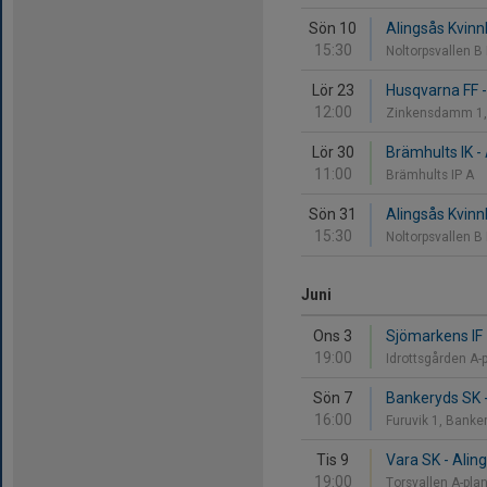
Sön 10
Alingsås Kvinnli
15:30
Noltorpsvallen B
Lör 23
Husqvarna FF - 
12:00
Zinkensdamm 1
Lör 30
Brämhults IK - 
11:00
Brämhults IP A
Sön 31
Alingsås Kvinnli
15:30
Noltorpsvallen B
Juni
Ons 3
Sjömarkens IF -
19:00
Idrottsgården A-
Sön 7
Bankeryds SK -
16:00
Furuvik 1, Banke
Tis 9
Vara SK - Aling
19:00
Torsvallen A-pla