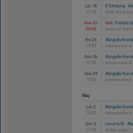
Lör 18
IF Elfsborg - A
15:30
Borås Arena 2 k
Ons 22
Inst.
Fristad/S
00:00
Hedens IP A-pla
Fre 24
Alingsås Kvinnl
19:00
Noltorpsvallen B
Sön 26
Alingsås Kvinnl
15:30
Noltorpsvallen B
Ons 29
Alingsås Kvinn
19:00
Noltorpsvallen B
Maj
Lör 2
Alingsås Kvinnli
10:30
Noltorpsvallen B
Sön 3
Lerums IS - Ali
15:30
Rydsbergsplan 1