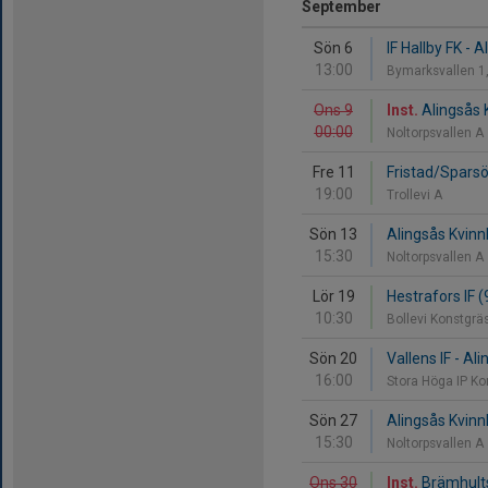
September
Sön 6
IF Hallby FK - A
13:00
Bymarksvallen 1
Ons 9
Inst.
Alingsås K
00:00
Noltorpsvallen A
Fre 11
Fristad/Sparsö
19:00
Trollevi A
Sön 13
Alingsås Kvinnl
15:30
Noltorpsvallen A
Lör 19
Hestrafors IF (
10:30
Bollevi Konstgrä
Sön 20
Vallens IF - Ali
16:00
Stora Höga IP K
Sön 27
Alingsås Kvinn
15:30
Noltorpsvallen A
Ons 30
Inst.
Brämhults 