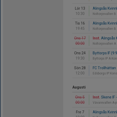
Lör 13
Alingsås Kvinn
10:30
Noltorpsvallen B
Tis 16
Alingsås Kvinnl
19:45
Noltorpsvallen B
Ons 17
Inst.
Alingsås 
00:00
Noltorpsvallen A
Ons 24
Byttorps IF (9:9
19:30
Byttorps IP A Ko
Sön 28
FC Trollhättan 
12:00
Edsborgs IP Kon
Augusti
Ons 5
Inst.
Skene IF -
00:00
Vävarevallen A-
Fre 7
Alingsås Kvinnl