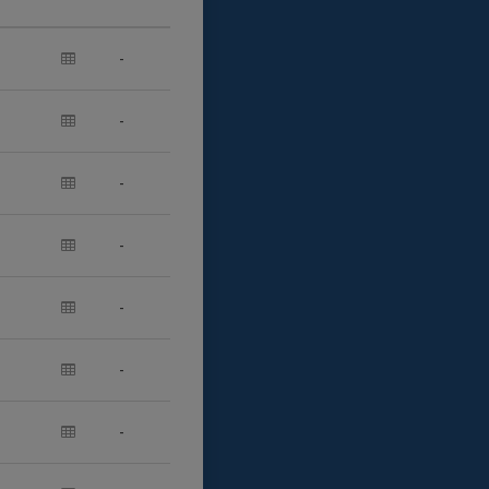
-
-
-
-
-
-
-