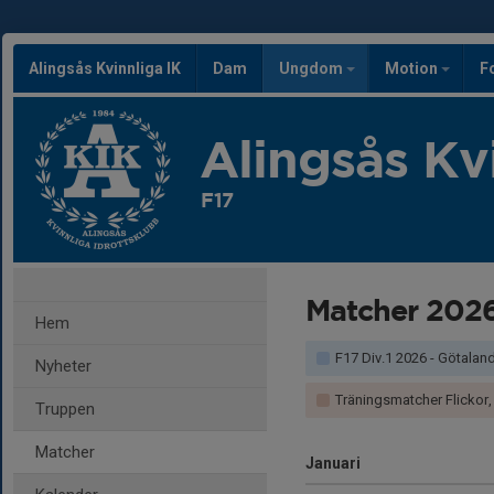
Alingsås Kvinnliga IK
Dam
Ungdom
Motion
F
Alingsås Kv
F17
Matcher 202
Hem
F17 Div.1 2026 - Götalan
Nyheter
Träningsmatcher Flickor, V
Truppen
Matcher
Januari