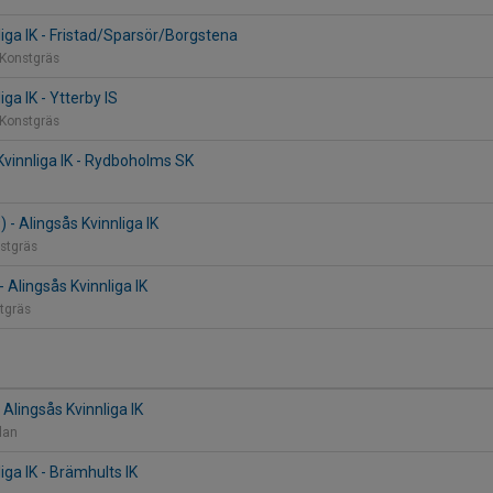
liga IK - Fristad/Sparsör/Borgstena
 Konstgräs
iga IK - Ytterby IS
 Konstgräs
Kvinnliga IK - Rydboholms SK
) - Alingsås Kvinnliga IK
nstgräs
- Alingsås Kvinnliga IK
stgräs
 Alingsås Kvinnliga IK
plan
iga IK - Brämhults IK