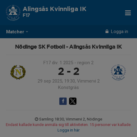
Alingsås Kvinnliga IK
F17
Logga in
Matcher
Nödinge SK Fotboll - Alingsås Kvinnliga IK
F17 div. 1 2025 - region 2
2 - 2
29 sep 2025, 19:30, Vimmervi 2
Konstgräs
Samling 18:30, Vimmervi 2, Nödinge
Endast kallade kunde anmäla sig till aktiviteten. 15 personer var kallade.
Logga in här