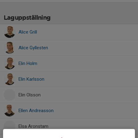
Laguppställning
Alice Grill
Alice Gyllesten
Elin Holm
Elin Karlsson
Elin Olsson
Ellen Andreasson
Elsa Aronstam