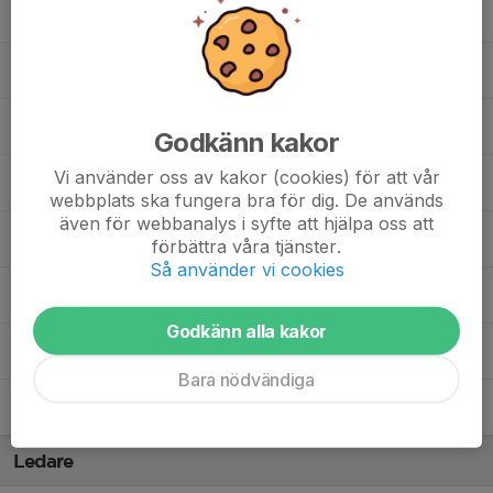
Elsa Heed
Filippa Elmander
Ida-Lova Andreasson
Godkänn kakor
Vi använder oss av kakor (cookies) för att vår
Lova Henström
webbplats ska fungera bra för dig. De används
även för webbanalys i syfte att hjälpa oss att
Majken Dalén
förbättra våra tjänster.
Så använder vi cookies
Nellie Andersson
Godkänn alla kakor
Olivia Karnstedt
Bara nödvändiga
Sigrid Järrebring
Ledare