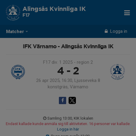
Alingsås Kvinnliga IK
F17
Logga in
Matcher
IFK Värnamo - Alingsås Kvinnliga IK
F17 div. 1 2025 - region 2
4 - 2
26 apr 2025, 16:30, Ljusseveka 8
konstgräs, Värnamo
Samling 13:00, KIK lokalen
Endast kallade kunde anmäla sig till aktiviteten. 16 personer var kallade.
Logga in här