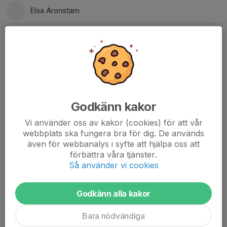
Elsa Aronstam
Elsa Heed
Lova Henström
Majken Dalén
Godkänn kakor
Nellie Andersson
Vi använder oss av kakor (cookies) för att vår
webbplats ska fungera bra för dig. De används
Nellie Jorlöv
även för webbanalys i syfte att hjälpa oss att
förbättra våra tjänster.
Så använder vi cookies
Nova Lidén
Olivia Karnstedt
Godkänn alla kakor
Bara nödvändiga
Sigrid Järrebring