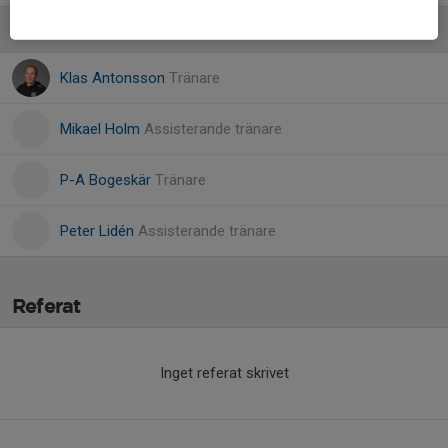
Ledare
Klas Antonsson
Tränare
Mikael Holm
Assisterande tränare
P-A Bogeskär
Tränare
Peter Lidén
Assisterande tränare
Referat
Inget referat skrivet