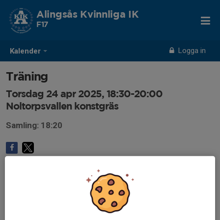
Alingsås Kvinnliga IK
F17
Logga in
Kalender
Träning
Torsdag 24 apr 2025, 18:30-20:00
Noltorpsvallen konstgräs
Samling: 18:20