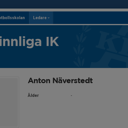
otbollsskolan
Ledare
innliga IK
Anton Näverstedt
Ålder
-