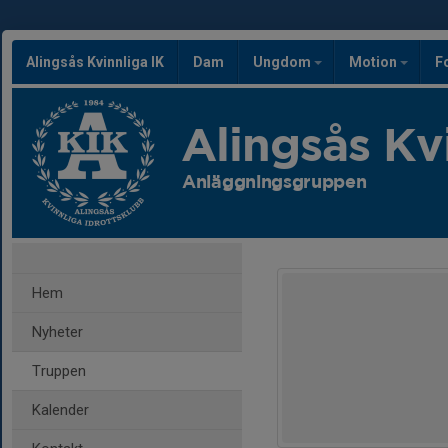
Alingsås Kvinnliga IK
Dam
Ungdom
Motion
F
Alingsås Kv
Anläggningsgruppen
Hem
Nyheter
Truppen
Kalender