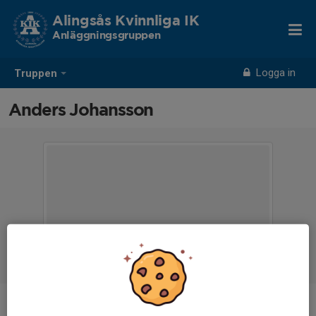
Alingsås Kvinnliga IK
Anläggningsgruppen
Logga in
Truppen
Anders Johansson
Ålder
48 år