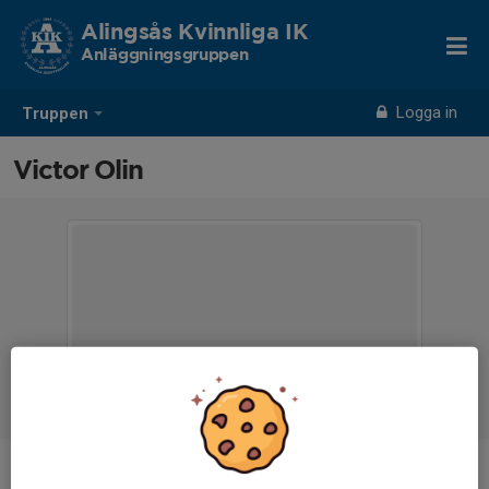
Alingsås Kvinnliga IK
Anläggningsgruppen
Logga in
Truppen
Victor Olin
Ålder
-