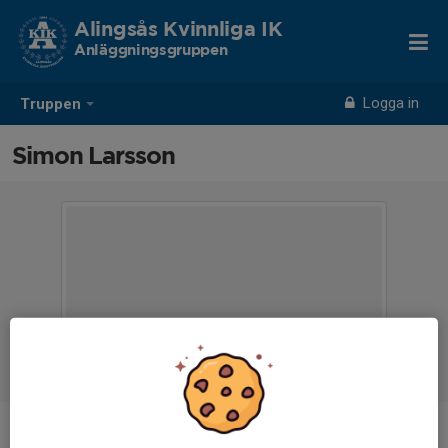
Alingsås Kvinnliga IK
Anläggningsgruppen
Logga in
Truppen
Simon Larsson
Ålder
-