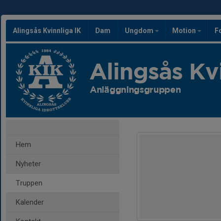
Alingsås Kvinnliga IK
Dam
Ungdom
Motion
F
Alingsås Kv
Anläggningsgruppen
Hem
Nyheter
Truppen
Kalender