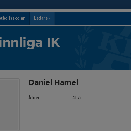
otbollsskolan
Ledare
innliga IK
Daniel Hamel
Ålder
41 år