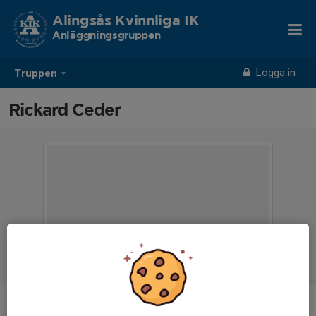
Alingsås Kvinnliga IK
Anläggningsgruppen
Logga in
Truppen
Rickard Ceder
Ålder
39 år