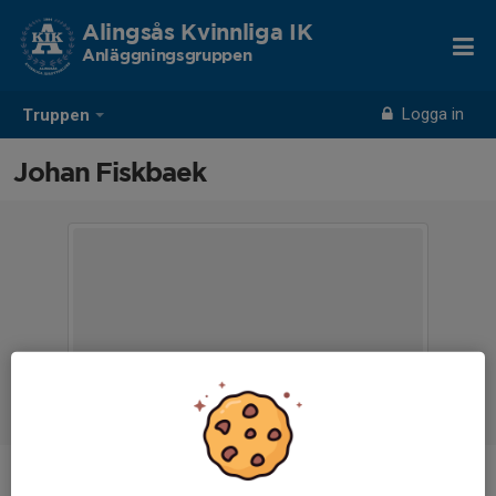
Alingsås Kvinnliga IK
Anläggningsgruppen
Logga in
Truppen
Johan Fiskbaek
Ålder
-