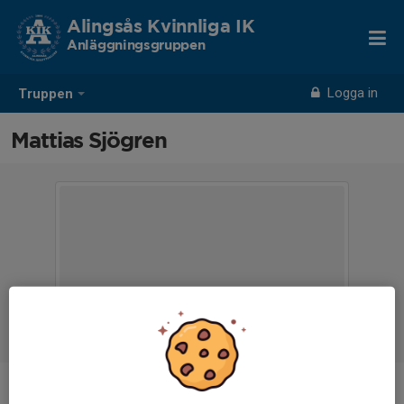
Alingsås Kvinnliga IK
Anläggningsgruppen
Logga in
Truppen
Mattias Sjögren
Ålder
34 år