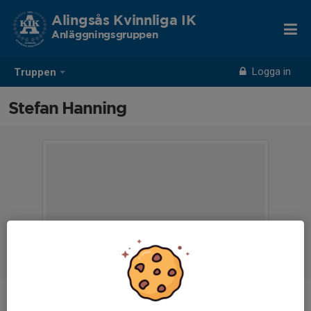
Alingsås Kvinnliga IK
Anläggningsgruppen
Logga in
Truppen
Stefan Hanning
Ålder
-